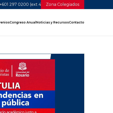
+601 297 0200 (ext 4236)
Zona Colegiados
enios
Congreso Anual
Noticias y Recursos
Contacto