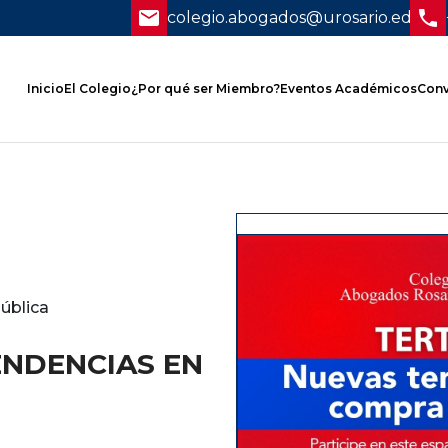
colegio.abogados@urosario.edu.co
Inicio
El Colegio
¿Por qué ser Miembro?
Eventos Académicos
Conv
ública
ENDENCIAS EN